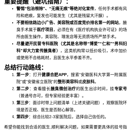
重要提醒（避坑指南）：
警惕“包治根除”、“无痛无痕”等绝对化宣传
，任何手术都有风
险和疤痕，复发也可能发生（尤其是残留大汗腺）。
不要相信路边小广告、美容院或百度竞价排名第一的网站
，腋
臭手术属于
医疗项目
，必须在有《医疗机构执业许可证》的场
所由医生操作，美容院、理发店等无资质场所严禁手术。
尽量避开民营专科医院（尤其是名称带“博爱”“仁和”“男科妇
科”却大力宣传腋臭者）
，这类机构常以低价吸引，术中加价
或使用不合格耗材，且医生水平参差不齐。
总结行动路线：
第一步
：打开
健康合肥APP
，搜索“安徽医科大学第一附属医
院”或“安徽省立医院”的
整形美容科
或
皮肤科
。
第二步
：查看擅长
腋臭微创治疗
的医生出诊时间，挂
专家号
（普通号亦可，但专家经验更丰富）。
第三步
：面诊时带上问题清单（上述关键问题），观察医院环
境是否正规、医生是否耐心解答。
第四步
：综合比较2-3家医院后，选择自己信任的。
希望你能找到合适的医生,顺利解决问题，如果需要更具体的挂号指