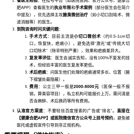
看医生经验
：在挂号平台（如医院官网、官方公众号、健康合
肥APP）查看医生的
执业年限
和
手术案例
（部分医生会在简介
中提及），优先选择主攻
腋臭微创治疗
（如小切口刮吸术、微
波消融等）的医生。
到院咨询时问关键问题
：
手术方式
：目前主流是
小切口微创术
（约0.5-1cm切
口，恢复快，疤痕小），避免选择“激光”或“传统大切
口切除术”（除非特别严重），效果和疤痕差异大。
复发率评估
：医生会诚实告知，没有100%不复发的技
术，但经验丰富的医生复发率更低。
术后疤痕
：问医生他们处理的疤痕通常多长、位置（腋
下褶皱处最隐蔽）。
费用
：公立三甲一般是
2000-8000元
（医保一般不报
销，算美容项目），私立机构可能报价上万，需问清是
否含麻醉、术后换药等所有费用。
认准官方渠道
：不要轻信百度搜索的广告或“排名”。
直接在
【健康合肥APP】或医院微信官方公众号上挂号预约
，避免被
医托或虚假宣传引导到非正规机构。