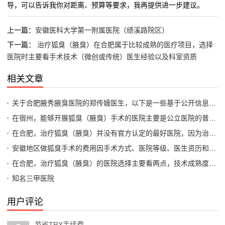
导，可以告诉我你对距离、预算等要求，我再提供进一步建议。
上一篇：
安徽医科大学第一附属医院（绩溪路院区）
下一篇：
治疗狐臭（腋臭）在合肥属于比较成熟的医疗项目，选择
医院时主要看手术技术（微创或传统）医生经验以及科室资质
相关文章
关于合肥腋秀腋臭医院的郑传娥医生，以下是一些基于公开信息的综合分析，供你参考
在宿州，能够开展狐臭（腋臭）手术的医院主要是公立医院的普外科、皮肤科或整形美容科。以下是几家比较可靠的医院供你参考
在合肥，治疗狐臭（腋臭）并没有官方认定的最好医院，因为治疗效果很大程度上取决于手术医生的精细度、所采用的术式以及个人的腋臭严重程度
安徽地区做狐臭手术的费用因手术方式、医院等级、医生资历和患者具体情况差异较大，通常在2000元到10000元之间。以下是具体的费用参考和影响因素
在合肥，治疗狐臭（腋臭）的医院选择主要看两点，技术成熟度（如微创手术、清新微波等）和专科设置（是否有专门的腋臭或皮肤外科）
知名三甲医院
用户评论
节省TRX手续费