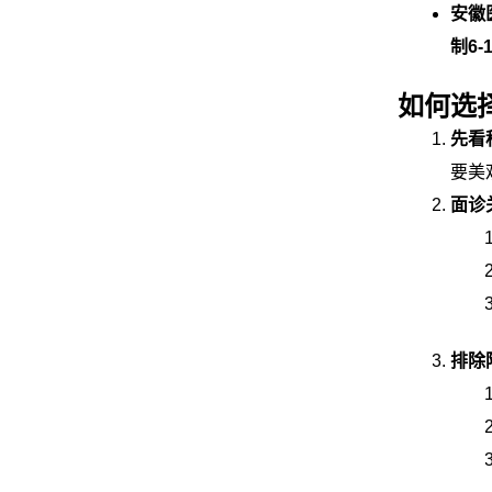
安徽
制6
如何选
先看
要美
面诊
排除