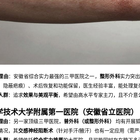
理由
：安徽省综合实力最强的三甲医院之一，
整形外科
实力突
、隐蔽疤痕）、术后恢复和功能保留，医生经验丰富，能处理复
人群
：追求
效果与美观平衡
，希望由高水平专家主刀，且不介意
学技术大学附属第一医院（安徽省立医院）
理由
：另一家顶级三甲医院，
普外科（或整形外科）
均有开展狐
情况，其
交感神经阻断术
（针对手汗/腋汗）也有一定应用（需