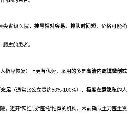
汗问题的患者。
顶尖省级医院，
挂号相对容易、排队时间短
，价格可能稍
有顾虑的患者。
专人指导恢复）上更有优势，采用的多是
高清内窥镜微创
或
算充足
（通常比公立贵约50%-100%）、
极度在意隐私
的人
院，避开“网红”或“医托”推荐的机构，术前确认主刀医生资