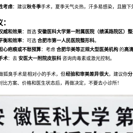
性考虑
：建议
秋冬季
手术，夏季天气炎热，汗多易感染，且腋下
议：
权威和效果
：首选
安徽医科大学第一附属医院（绩溪路院区）整
平衡和效率
：可选
合肥市第一人民医院整形科
。
担心疤痕或不愁预算
：考虑
合肥华美等正规大型医美机构
的
高
手术
：去
安医大一附院皮肤科
咨询肉毒素或激光控制。
做狐臭手术是相对小的手术，但
经验和审美差异很大
，建议你
分
对比方案、价格和医生状态后，再做决定，不要去小诊所！