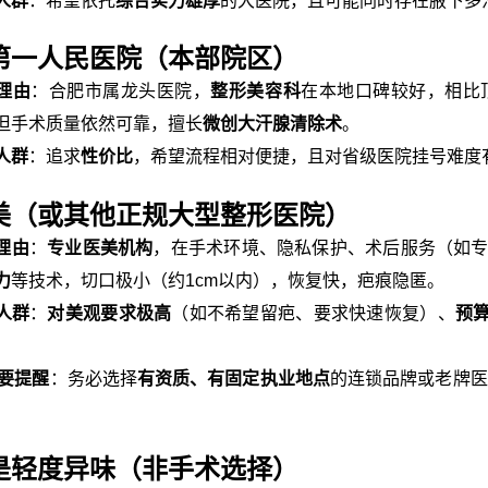
人群
：希望依托
综合实力雄厚
的大医院，且可能同时存在腋下多
第一人民医院（本部院区）
理由
：合肥市属龙头医院，
整形美容科
在本地口碑较好，相比
但手术质量依然可靠，擅长
微创大汗腺清除术
。
人群
：追求
性价比
，希望流程相对便捷，且对省级医院挂号难度
美（或其他正规大型整形医院）
理由
：
专业医美机构
，在手术环境、隐私保护、术后服务（如
力
等技术，切口极小（约1cm以内），恢复快，疤痕隐匿。
人群
：
对美观要求极高
（如不希望留疤、要求快速恢复）、
预
重要提醒
：务必选择
有资质、有固定执业地点
的连锁品牌或老牌医
是轻度异味（非手术选择）