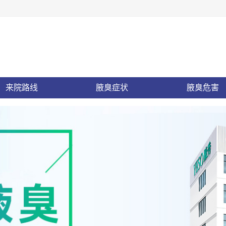
来院路线
腋臭症状
腋臭危害