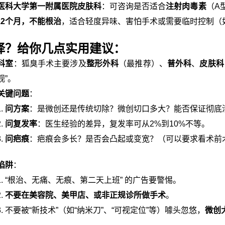
医科大学第一附属医院皮肤科
：可咨询是否适合
注射肉毒素
（A
-12个月，不能根治
，适合轻度异味、害怕手术或需要临时控制（
择？给你几点实用建议：
科室
：狐臭手术主要涉及
整形外科
（最推荐）、
普外科
、
皮肤科
观”。
关键问题
：
问方案
：是微创还是传统切除？微创切口多大？能否保证彻底
问复发率
：医生经验的差异，复发率可从2%到10%不等。
问疤痕
：疤痕会多长？是否会凸起或变宽？（可以要求看术前
陷阱
：
“根治、无痛、无痕、第二天上班” 的广告要警惕。
不要在美容院、美甲店、或非正规诊所做手术
。
不要被“新技术”（如“纳米刀”、“可视定位”等）噱头忽悠，
微创