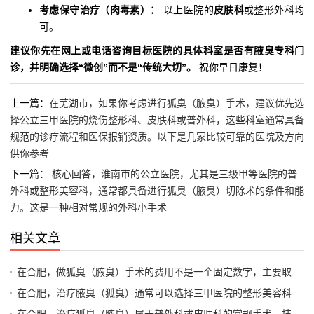
考虑保守治疗（肉毒素）：
以上医院的
皮肤科
或整形外科均
可。
建议你先在网上或电话咨询目标医院的具体科室是否有腋臭专科门
诊，并明确选择“微创”而不是“传统大切”。
祝你早日康复！
上一篇：
在芜湖市，如果你考虑进行狐臭（腋臭）手术，建议优先选
择公立三甲医院的烧伤整形科、皮肤科或普外科，这些科室通常具备
规范的诊疗流程和医保报销资质。以下是几家比较可靠的医院及方向
供你参考
下一篇：
核心回答，淮南市的公立医院，尤其是三级甲等医院的普
外科或整形美容科，通常都具备进行狐臭（腋臭）切除术的条件和能
力。这是一种相对常规的外科小手术
相关文章
在合肥，做狐臭（腋臭）手术的费用不是一个固定数字，主要取决于手术方式、医院等级以及是否使用医保。一般来说，总费用范围在 3000元到15000元 之间
在合肥，治疗腋臭（狐臭）通常可以选择三甲医院的整形美容科、皮肤科或专业的整形外科医院。专科医院（通常指私立医疗机构）在微创手术和术后康复方面可能经验更丰富，而公立三甲医院在综合安全性上更有保障
在合肥，治疗狐臭（腋臭）属于普外科或皮肤科的常规手术，技术相对成熟。选择医院时，建议优先考虑公立三甲医院的整形美容科或普外科（腋臭专病门诊）或者正规的专科医院