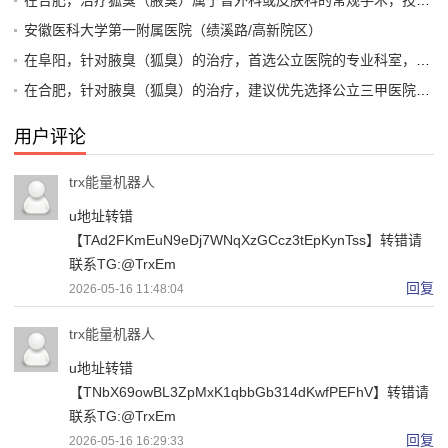
安徽医科大学第一附属医院（绩溪路/高新院区）
在阜阳，针对腋臭（狐臭）的治疗，首选公立医院的专业科室，因为腋臭手术属于医疗行为，正规医院的消毒、麻醉和医生资质更有保障
在合肥，针对腋臭（狐臭）的治疗，建议优先选择公立三甲医院的皮肤科或整形美容科/烧伤整形科。这些科室通常拥有更专业的设备和经验丰富的医生，能够提供包括微创手术、激光治疗、注射治疗等多种方案
用户评论
trx能量机器人
u地址转错
【TAd2FKmEuN9eDj7WNqXzGCcz3tEpKynTss】转错请
联系TG:@TrxEm
回复
2026-05-16 11:48:04
trx能量机器人
u地址转错
【TNbX69owBL3ZpMxK1qbbGb314dKwfPEFhV】转错请
联系TG:@TrxEm
回复
2026-05-16 16:29:33