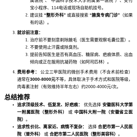
属医院”、“中国科学技术大学附属第一医院”）、支付
宝小程序、114电话或现场自助机挂号。
建议挂
“整形外科”
或直接搜索
“腋臭专病门诊”
（如果
有的话）。
就诊前注意：
治疗前不要刻意剃除腋毛（医生需要观察毛囊位置）。
不要使用止汗露或除臭剂。
提前告知医生是否有高血压、糖尿病、疤痕体质、出血
倾向或正在服用抗凝药物（如阿司匹林）。
费用参考：
公立三甲医院的微创手术费用（不含术前检查）
通常在
3000-8000元
不等，具体取决于手术方式和医院等级，
肉毒素注射（有效维持半年左右）约2000-4000元/次。
总结推荐
追求顶级技术、低复发、好疤痕：
优先选择
安徽医科大学第
一附属医院（整形外科）
或
中国科大附一院（安徽省立医
院）
。
追求性价比、离家近、病情不复杂：
选择
合肥市第一人民医
院（普外科）
或
合肥市第二人民医院（整形美容科）
。