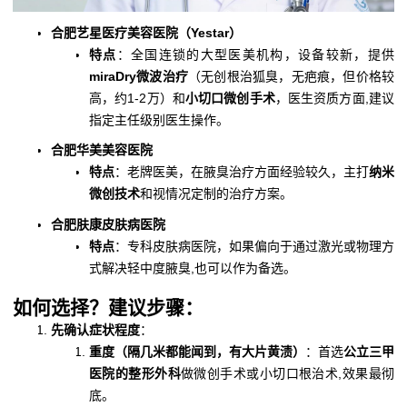
合肥艺星医疗美容医院（Yestar）
特点
：全国连锁的大型医美机构，设备较新，提供
miraDry微波治疗
（无创根治狐臭，无疤痕，但价格较
高，约1-2万）和
小切口微创手术
，医生资质方面,建议
指定主任级别医生操作。
合肥华美美容医院
特点
：老牌医美，在腋臭治疗方面经验较久，主打
纳米
微创技术
和视情况定制的治疗方案。
合肥肤康皮肤病医院
特点
：专科皮肤病医院，如果偏向于通过激光或物理方
式解决轻中度腋臭,也可以作为备选。
如何选择？建议步骤：
先确认症状程度
：
重度（隔几米都能闻到，有大片黄渍）
：首选
公立三甲
医院的整形外科
做微创手术或小切口根治术,效果最彻
底。