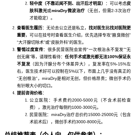
轻中度（不靠近闻不到、出汗后才明显）
：可以考虑
皮
肤科激光
或
miraDry微波治疗
（无创，但需2-3次治疗
才能稳定）。
查看医生履历
：无论去公立还是私立，
找对医生比找对医院更
重要
，可以在挂号时查看医生介绍，优先选择专攻“腋臭微创”
“大汗腺切除术”或“皮肤外科”的医生。
警惕过度宣传
：很多民营医院会宣传“一次根治永不复发”“无
创无痛”等，请理性看待：
任何手术或激光都无法100%保证永
不复发
（因为汗腺分布个体差异大），复发率在5%-15%左
右，医生技术好可以控制在5%以下，市面上几乎没有真正的
“无创根治”，miraDry是相对无创，但价格昂贵；微创手术仍
有针眼大小的切口。
提前咨询价格
：
公立医院：手术费约2000-5000元（不含术前检查
费），激光治疗每侧约1000-3000元。
民营医院：miraDry治疗总价约15000-25000元（包含
术前术后），微创手术约3000-8000元。
总结推荐表（个人向，仅供参考）：