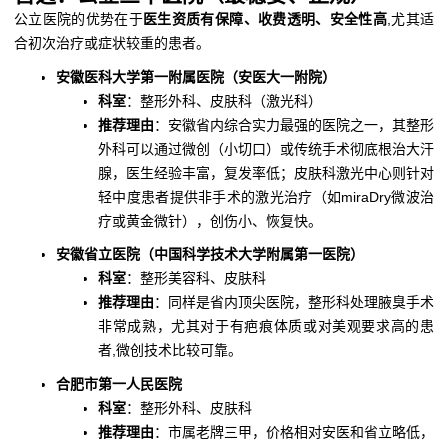
公立医院的优势在于
医生资质有保障、收费透明、安全性高
,尤其适
合初次治疗或症状较重的患者。
安徽医科大学第一附属医院（安医大一附院）
科室
：整形外科、皮肤科（激光科）
推荐理由
：安徽省内综合实力最强的医院之一，其整形
外科可以通过微创（小切口）或传统手术彻底根治大汗
腺，医生经验丰富，复发率低；皮肤科激光中心则针对
轻中度患者提供非手术的激光治疗（如miraDry微波治
疗或黄金微针），创伤小、恢复快。
安徽省立医院（中国科学技术大学附属第一医院）
科室
：整形美容科、皮肤科
推荐理由
：同样是省内顶尖医院，整形科处理腋臭手术
非常成熟，尤其对于有疤痕体质或对美观要求高的患
者,微创技术比较可靠。
合肥市第一人民医院
科室
：整形外科、皮肤科
推荐理由
：市属老牌三甲，价格相对安医和省立略低，