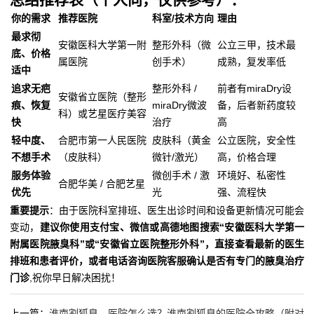
你的需求
推荐医院
科室/技术方向
理由
最求彻
安徽医科大学第一附
整形外科（微
公立三甲，技术最
底、价格
属医院
创手术）
成熟，复发率低
适中
追求无疤
整形外科 /
前者有miraDry设
安徽省立医院（整形
痕、恢复
miraDry微波
备，后者新药度较
科）或艺星医疗美容
快
治疗
高
轻中度、
合肥市第一人民医院
皮肤科（黄金
公立医院，安全性
不想手术
（皮肤科）
微针/激光）
高，价格合理
服务体验
微创手术 / 激
环境好、私密性
合肥华美 / 合肥艺星
优先
光
强、流程快
重要提示
：由于医院科室排班、医生出诊时间和设备更新情况可能会
变动，
建议你使用支付宝、微信或高德地图搜索“安徽医科大学第一
附属医院腋臭科”或“安徽省立医院整形外科”，直接查看最新的医生
排班和患者评价，或者电话咨询医院客服确认是否有专门的腋臭治疗
门诊
,祝你早日解决困扰！
上一篇：
淮南割狐臭，医院怎么选？淮南割狐臭的医院全攻略（附对