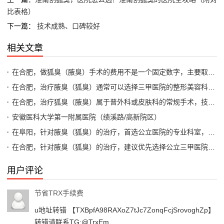
比表格）
下一篇：
技术成熟、口碑较好
相关文章
在合肥，做狐臭（腋臭）手术的费用不是一个固定数字，主要取决于手术方式、医院等级以及是否使用医保。一般来说，总费用范围在 3000元到15000元 之间
在合肥，治疗腋臭（狐臭）通常可以选择三甲医院的整形美容科、皮肤科或专业的整形外科医院。专科医院（通常指私立医疗机构）在微创手术和术后康复方面可能经验更丰富，而公立三甲医院在综合安全性上更有保障
在合肥，治疗狐臭（腋臭）属于普外科或皮肤科的常规手术，技术相对成熟。选择医院时，建议优先考虑公立三甲医院的整形美容科或普外科（腋臭专病门诊）或者正规的专科医院
安徽医科大学第一附属医院（绩溪路/高新院区）
在阜阳，针对腋臭（狐臭）的治疗，首选公立医院的专业科室，因为腋臭手术属于医疗行为，正规医院的消毒、麻醉和医生资质更有保障
在合肥，针对腋臭（狐臭）的治疗，建议优先选择公立三甲医院的皮肤科或整形美容科/烧伤整形科。这些科室通常拥有更专业的设备和经验丰富的医生，能够提供包括微创手术、激光治疗、注射治疗等多种方案
用户评论
节省TRX手续费
u地址转错 【TXBpfA98RAXoZ7tJc7ZonqFcjSrovoghZp】
转错请联系TG:@TrxEm