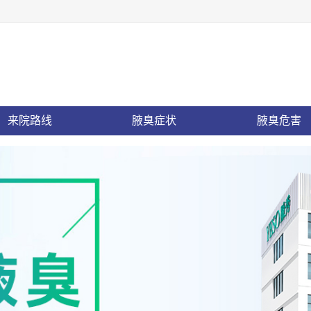
来院路线
腋臭症状
腋臭危害