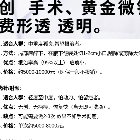
适合人群
：中重度狐臭,希望根治者。
方法
：局部麻醉下，在腋下皱襞处切1-2cm小口,刮除或剪除大
优点
：根治率高（95%以上）,疤痕小。
价格
：约5000-10000元（医保一般不报销）。
微针/射频
：
适合人群
：轻度至中度，怕动刀、怕留疤者。
优点
：无创、无疤痕、恢复快（当天即可洗澡）。
缺点
：可能需要做2-3次,效果不如手术彻底。
价格
：单次约5000-8000元。