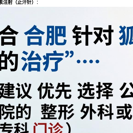
素注射（止汗针）
：