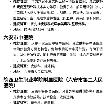
推荐理由：
作为六安市最大的三级甲等综合医院，其
皮肤科
和
烧伤整形外科
技术实力雄厚，腋臭手术一般采用微创（如小
切口搔刮术或大汗腺清除术），创伤小、恢复快、复发率低，
医生经验丰富，处理术后并发症（如血肿、感染）更有保障。
建议科室：
优先挂
皮肤科
或
医学美容科/整形外科
。
地址：
皖西西路21号（本部）。
六安市中医院
推荐理由：
这是一家三级甲等中医院，其
皮肤科
在中西医结
合治疗腋臭方面有特色，例如术后配合中药外洗，有助于消
炎、减少异味残留，同时降低疤痕增生风险，适合希望创伤更
小、术后恢复期更舒适的患者。
建议科室：
皮肤科、普外科。
地址：
六安市人民路76号。
皖西卫生职业学院附属医院（六安市第二人民
医院）
推荐理由：
三级甲等综合医院，其
普外科
和
微创外科
开展腋
臭手术也比较成熟，技术稳定，收费透明。
建议科室：
普外科、皮肤科。