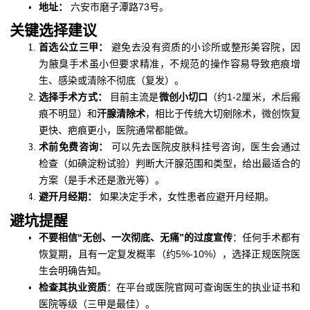
地址：
六安市磨子潭路73号。
关键选择建议
首选公立三甲：
避免去没有资质的小诊所或整形美容院，因
为腋臭手术虽小但要求精准，不规范的操作容易导致疤痕增
生、感染或清除不彻底（复发）。
选择手术方式：
目前主流是
微创小切口
（约1-2厘米，术后瘢
痕不明显）和
汗腺清除术
，相比于传统大切剜除术，微创恢复
更快、疤痕更小，医院通常都能做。
术前免费咨询：
可以先去医院皮肤科挂号咨询，医生会通过
检查（如碘淀粉试验）判断大汗腺范围和类型，给出最适合的
方案（是手术还是激光等）。
避开月经期：
如果决定手术，女性患者应避开月经期。
避坑提醒
不要相信“无创、一次彻底、无痛”的过度宣传
：任何手术都有
恢复期，且有一定复发概率（约5%-10%），选择正规医院医
生会明确告知。
检查其执业资质
：在平台或医院官网可查询医生的执业证书和
医院等级（三甲是最佳）。