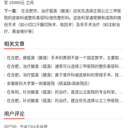
至 15000元 之间
下一篇：
在合肥市，治疗狐臭（腋臭）应优先选择正规公立三甲医
院的皮肤科或整形美容科/烧伤整形科。这些科室通常拥有成熟的微
创手术（如小切口汗腺切除术、吸刮术）及非手术治疗（如注射治
疗、黄金微针等）
相关文章
在合肥，做狐臭（腋臭）手术的费用不是一个固定数字，主要取决于手术方式、医院等级以及是否使用医保。一般来说，总费用范围在 3000元到15000元 之间
在合肥，治疗腋臭（狐臭）通常可以选择三甲医院的整形美容科、皮肤科或专业的整形外科医院。专科医院（通常指私立医疗机构）在微创手术和术后康复方面可能经验更丰富，而公立三甲医院在综合安全性上更有保障
在合肥，治疗狐臭（腋臭）属于普外科或皮肤科的常规手术，技术相对成熟。选择医院时，建议优先考虑公立三甲医院的整形美容科或普外科（腋臭专病门诊）或者正规的专科医院
安徽医科大学第一附属医院（绩溪路/高新院区）
在阜阳，针对腋臭（狐臭）的治疗，首选公立医院的专业科室，因为腋臭手术属于医疗行为，正规医院的消毒、麻醉和医生资质更有保障
在合肥，针对腋臭（狐臭）的治疗，建议优先选择公立三甲医院的皮肤科或整形美容科/烧伤整形科。这些科室通常拥有更专业的设备和经验丰富的医生，能够提供包括微创手术、激光治疗、注射治疗等多种方案
用户评论
节省TRX手续费