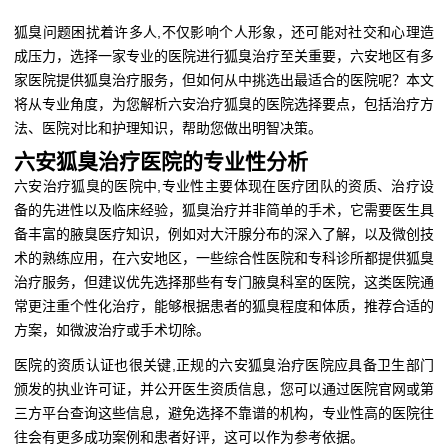
狐臭问题困扰着许多人,不仅影响个人形象，还可能对社交和心理造
成压力，选择一家专业的医院进行狐臭治疗至关重要，六安地区有多
家医院提供狐臭治疗服务，但如何从中挑选出最适合的医院呢？本文
将从专业角度，为您解析六安治疗狐臭的医院选择要点，包括治疗方
法、医院对比和护理知识，帮助您做出明智决策。
六安狐臭治疗医院的专业性分析
六安治疗狐臭的医院中,专业性主要体现在医疗团队的资质、治疗设
备的先进性以及临床经验，狐臭治疗并非简单的手术，它需要医生具
备丰富的腋臭医疗知识，例如对大汗腺分布的深入了解，以及微创技
术的熟练应用，在六安地区，一些综合性医院和专科诊所都提供狐臭
治疗服务，但建议优先选择那些有专门腋臭科室的医院，这类医院通
常更注重个性化治疗，能够根据患者的狐臭程度和体质，推荐合适的
方案，如微波治疗或手术切除。
医院的资质认证也很关键,正规的六安狐臭治疗医院应具备卫生部门
颁发的执业许可证，并公开医生资质信息，您可以通过医院官网或第
三方平台查询这些信息，避免选择不靠谱的机构，专业性高的医院往
往会有更多成功案例和患者好评，这可以作为参考依据。