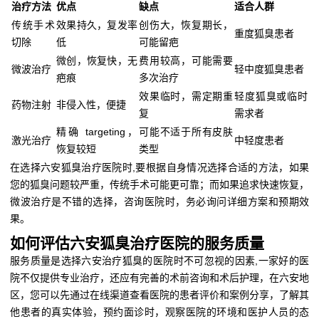
治疗方法
优点
缺点
适合人群
传统手术
效果持久，复发率
创伤大，恢复期长，
重度狐臭患者
切除
低
可能留疤
微创，恢复快，无
费用较高，可能需要
微波治疗
轻中度狐臭患者
疤痕
多次治疗
效果临时，需定期重
轻度狐臭或临时
药物注射
非侵入性，便捷
复
需求者
精确 targeting，
可能不适于所有皮肤
激光治疗
中轻度患者
恢复较短
类型
在选择六安狐臭治疗医院时,要根据自身情况选择合适的方法，如果
您的狐臭问题较严重，传统手术可能更可靠；而如果追求快速恢复，
微波治疗是不错的选择，咨询医院时，务必询问详细方案和预期效
果。
如何评估六安狐臭治疗医院的服务质量
服务质量是选择六安治疗狐臭的医院时不可忽视的因素,一家好的医
院不仅提供专业治疗，还应有完善的术前咨询和术后护理，在六安地
区，您可以先通过在线渠道查看医院的患者评价和案例分享，了解其
他患者的真实体验，预约面诊时，观察医院的环境和医护人员的态