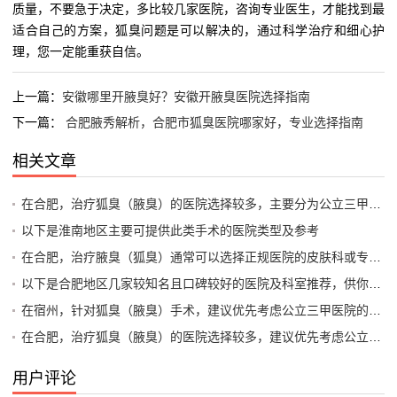
质量，不要急于决定，多比较几家医院，咨询专业医生，才能找到最
适合自己的方案，狐臭问题是可以解决的，通过科学治疗和细心护
理，您一定能重获自信。
上一篇：
安徽哪里开腋臭好？安徽开腋臭医院选择指南
下一篇：
合肥腋秀解析，合肥市狐臭医院哪家好，专业选择指南
相关文章
在合肥，治疗狐臭（腋臭）的医院选择较多，主要分为公立三甲医院的整形美容科/普外科和专业口碑好的专科医院。手术方式以微创大汗腺清除术为主，不建议选择传统的大切口手术
以下是淮南地区主要可提供此类手术的医院类型及参考
在合肥，治疗腋臭（狐臭）通常可以选择正规医院的皮肤科或专门的整形美容科（微创手术）以下是一些在当地口碑较好、具备相关治疗能力的公立医院和知名科室，供你参考
以下是合肥地区几家较知名且口碑较好的医院及科室推荐，供你参考
在宿州，针对狐臭（腋臭）手术，建议优先考虑公立三甲医院的整形美容科或普外科（腋臭专科）这类医院设备正规、医生经验丰富，且收费透明
在合肥，治疗狐臭（腋臭）的医院选择较多，建议优先考虑公立三甲医院的整形外科或皮肤科，以及部分口碑较好的专科医院。以下是综合推荐及注意事项
用户评论