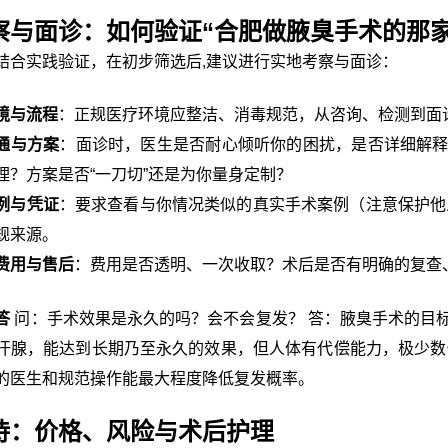
察与面诊：如何验证“合肥做腋臭手术的那家
结合实践验证，在初步筛选后,建议进行实地考察与面诊：
境与流程
：正规医疗环境应整洁、消毒规范，从咨询、检测到面
通与方案
：面诊时，医生是否耐心倾听你的困扰，是否详细解
理？方案是否“一刀切”还是为你量身定制？
例与凭证
：要求查看与你情况类似的真实手术案例（注意保护他
规来源。
费用与售后
：费用是否透明、一次收取？术后是否有明确的复查
答
问：手术效果是永久的吗？会不会复发？ 答：腋臭手术的目
汗腺，能达到长期乃至永久的效果，但人体有代偿能力，极少数
的医生和规范操作能最大程度降低复发概率。
待：价格、风险与术后护理