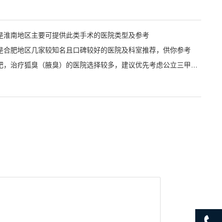
是淮南地区主要可提供此类手术的医院类型及参考
是合肥地区几家较知名且口碑较好的医院及科室推荐，供你参考
在合肥，治疗狐臭（腋臭）的医院选择较多，建议优先考虑公立三甲医院的整形外科或皮肤科，以及部分口碑较好的专科医院。以下是综合推荐及注意事项