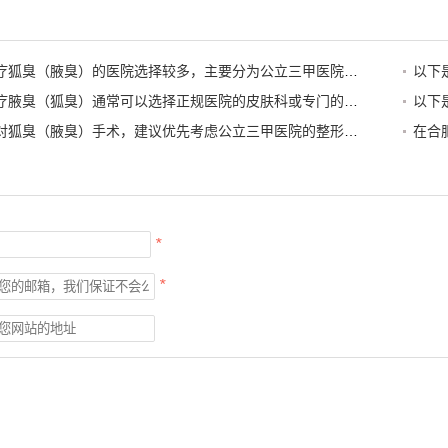
在合肥，治疗狐臭（腋臭）的医院选择较多，主要分为公立三甲医院的整形美容科/普外科和专业口碑好的专科医院。手术方式以微创大汗腺清除术为主，不建议选择传统的大切口手术
以下
在合肥，治疗腋臭（狐臭）通常可以选择正规医院的皮肤科或专门的整形美容科（微创手术）以下是一些在当地口碑较好、具备相关治疗能力的公立医院和知名科室，供你参考
以下
在宿州，针对狐臭（腋臭）手术，建议优先考虑公立三甲医院的整形美容科或普外科（腋臭专科）这类医院设备正规、医生经验丰富，且收费透明
*
*