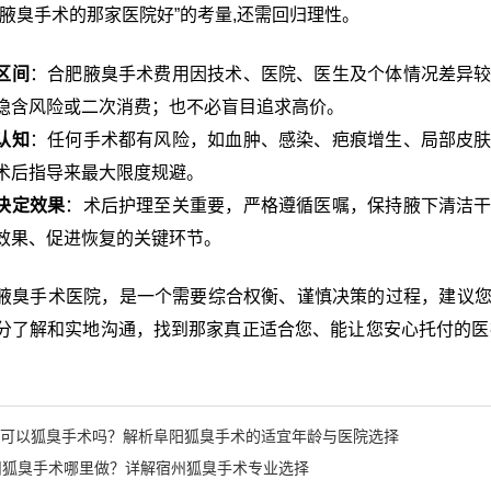
做腋臭手术的那家医院好”的考量,还需回归理性。
区间
：合肥腋臭手术费用因技术、医院、医生及个体情况差异
隐含风险或二次消费；也不必盲目追求高价。
认知
：任何手术都有风险，如血肿、感染、疤痕增生、局部皮
术后指导来最大限度规避。
决定效果
：术后护理至关重要，严格遵循医嘱，保持腋下清洁
效果、促进恢复的关键环节。
腋臭手术医院，是一个需要综合权衡、谨慎决策的过程，建议
分了解和实地沟通，找到那家真正适合您、能让您安心托付的医
岁可以狐臭手术吗？解析阜阳狐臭手术的适宜年龄与医院选择
州狐臭手术哪里做？详解宿州狐臭手术专业选择