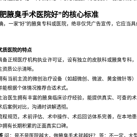
合肥腋臭手术医院好”的核心标准
确，一家“好”的腋臭专科或医院，绝非仅凭广告宣传，它应当具
优质医院的特点
具备正规医疗机构执业许可证，设有独立的皮肤科或腋臭专科，
生资质公示清晰。
拥有当前主流的微创治疗设备（如超微创、微波、黄金微针等）
并能根据个体情况推荐合适术式。
主治医生拥有丰富的腋臭临床诊疗经验，能提供真实、可查的术
术后案例对比，沟通时讲解透彻。
流程规范，术前评估、术中操作、术后回访体系完善，在本地患
中拥有长期积累的正面真实口碑。
答
问：是不是医院越大，做腋臭手术就越好？ 答：不一定，大