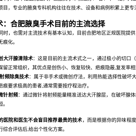
项目，专业的腋臭专科机构往往在技术、设备和病例积累上更专
术：合肥腋臭手术目前的主流选择
同时，也需对主流技术有基本认知，目前合肥地区正规医院提供
无痕化。
创大汗腺清除术
：这是目前的主流术式之一，通过极小的切口
保留正常组织，其优点是创伤小、恢复较快、疤痕隐蔽,复发率相
/射频除臭技术
：属于非手术或微创疗法，利用热能选择性破坏
疤痕要求极高的患者,通常需要按疗程治疗。
微针射频
：通过微针将射频能量精准送达大汗腺层，在破坏腺体
短。
的医院和医生不会盲目推荐最贵的技术
，而是根据你的异味程
行综合评估后,给出个性化方案。