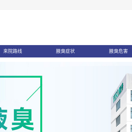
来院路线
腋臭症状
腋臭危害